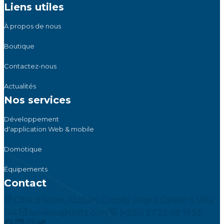
Liens utiles
À propos de nous
Boutique
Contactez-nous
Actualités
Nos services
Développement
d'application Web & mobile
Domotique
Équipements
Contact
Côte d'Ivoire, Abidjan, Cocody Angré Caféier 5 Villa
144
services@tinitz.com
(+225) 27 22 49 71 53