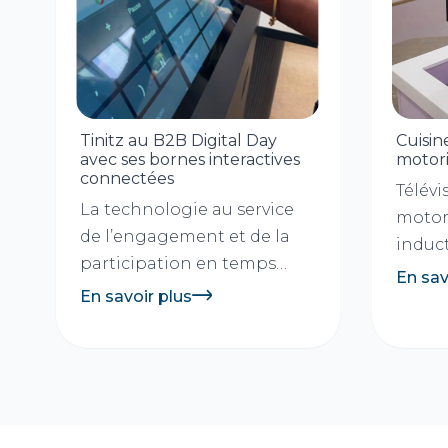
Tinitz au B2B Digital Day
Cuisin
avec ses bornes interactives
motori
connectées
Télévi
La technologie au service
motor
de l’engagement et de la
induct
participation en temps
motori
En sav
réel.1. ContexteCréé par...
En savoir plus
client
basé...