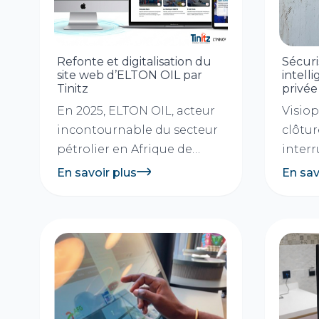
Refonte et digitalisation du
Sécuri
site web d’ELTON OIL par
intell
Tinitz
privée
En 2025, ELTON OIL, acteur
Visio
incontournable du secteur
clôtur
pétrolier en Afrique de
inter
l’Ouest, a engagé...
intell
En savoir plus
En sav
client
gamme