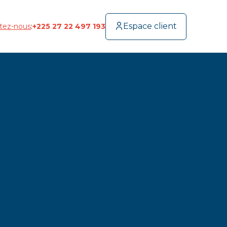
Espace client
tez-nous
:
+225 27 22 497 193