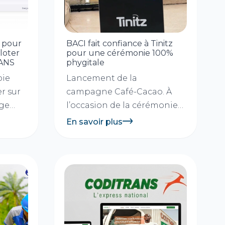
r pour
BACI fait confiance à Tinitz
iloter
pour une cérémonie 100%
RANS
phygitale
oie
Lancement de la
r sur
campagne Café-Cacao. À
age
l’occasion de la cérémonie
s...
de lancement de sa
En savoir plus
campagne Café-Cacao,...