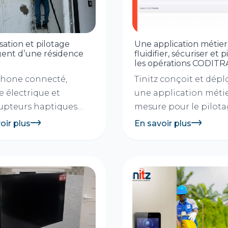
sation et pilotage
Une application métie
igent d’une résidence
fluidifier, sécuriser et p
les opérations CODIT
phone connecté,
Tinitz conçoit et dépl
e électrique et
une application métie
rupteurs haptiques
mesure pour le pilot
igents. 1. Contexte Un
national des opération
oir plus
En savoir plus
 résidentiel haut de
 à...