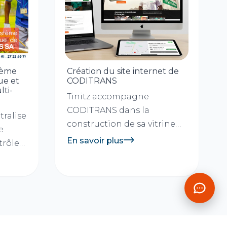
tème
Création du site internet de
ue et
CODITRANS
lti-
Tinitz accompagne
CODITRANS dans la
tralise
construction de sa vitrine
e
digitale et pose les bases
En savoir plus
trôle
d’une...
CÔTE...