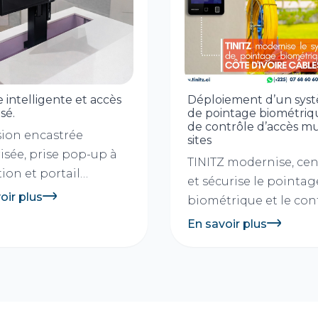
e intelligente et accès
Déploiement d’un sys
sé.
de pointage biométriq
de contrôle d’accès mu
sion encastrée
sites
isée, prise pop-up à
TINITZ modernise, cen
ion et portail
et sécurise le pointag
sé. 1. Contexte Un
oir plus
biométrique et le con
 résidentiel premium
d’accès multi-sites de 
En savoir plus