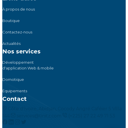
À propos de nous
Boutique
Contactez-nous
Actualités
Nos services
Développement
d'application Web & mobile
Domotique
Équipements
Contact
Côte d'Ivoire, Abidjan, Cocody Angré Caféier 5 Villa
144
services@tinitz.com
(+225) 27 22 49 71 53